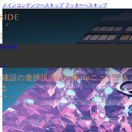
メインコンテンツへスキップ
フッターへスキップ
lopment
ョン
ー
建設の進捗状況
Brochure
ニュース＆
する