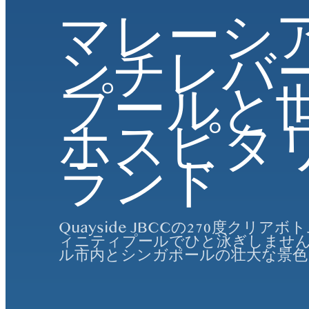
マレーシ
ンチレバ
プールと
ホスピタ
ランド
Quayside JBCCの270度クリ
ィニティプールでひと泳ぎしませ
ル市内とシンガポールの壮大な景色