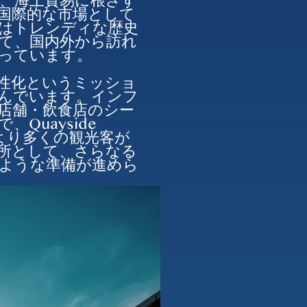
、海上貿易に根ざす
国際的な市場として
はトレンディな歴史
て、国内外から訪れ
っています。
活性化というミッショ
んでいます。インフ
店舗・飲食店のシー
Quayside
、より多くの観光客が
所として、さらなる
ような準備が進めら