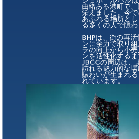
ジョホールバルは
由緒ある港町で、
栄えました。今で
あふれる場所とし
る多くの人で賑わ
BHPは、街の再
ンに全力で取り組
ラの向上から小売
ンを活性化するまで、
JBCCの周辺は
訪れる魅力的な場
賑わいが生まれる
れています。