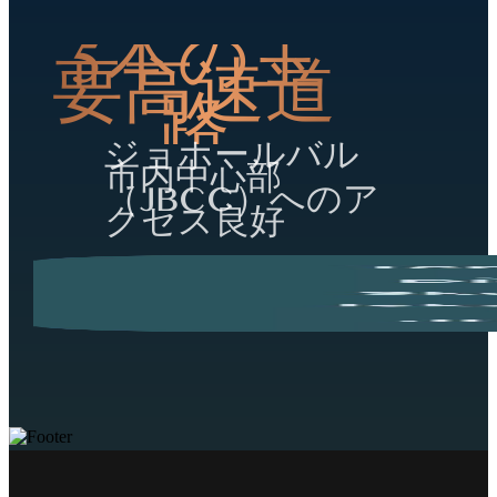
5本の主
要高速道
路
ジョホールバル
市内中心部
（JBCC）へのア
クセス良好